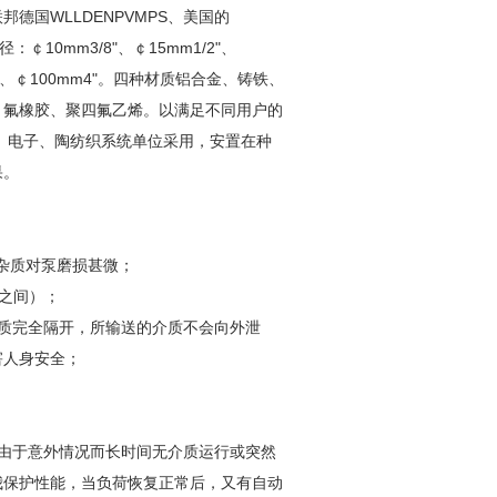
国WLLDENPVMPS、美国的
10mm3/8"、￠15mm1/2"、
mm3"、￠100mm4"。四种材质铝合金、铸铁、
、氟橡胶、聚四氟乙烯。以满足不同用户的
工、电子、陶纺织系统单位采用，安置在种
果。
杂质对泵磨损甚微；
2之间）；
质完全隔开，所输送的介质不会向外泄
害人身安全；
由于意外情况而长时间无介质运行或突然
我保护性能，当负荷恢复正常后，又有自动