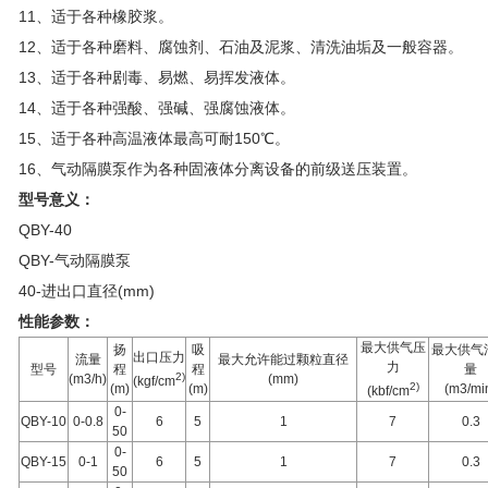
11、适于各种橡胶浆。
12、适于各种磨料、腐蚀剂、石油及泥浆、清洗油垢及一般容器。
13、适于各种剧毒、易燃、易挥发液体。
14、适于各种强酸、强碱、强腐蚀液体。
15、适于各种高温液体最高可耐150℃。
16、气动隔膜泵作为各种固液体分离设备的前级送压装置。
型号意义：
QBY-40
QBY-气动隔膜泵
40-进出口直径(mm)
性能参数：
最大供气压
扬
吸
最大供气
出口压力
流量
最大允许能过颗粒直径
力
型号
程
程
量
2)
(m3/h)
(mm)
(kgf/cm
2)
(m)
(m)
(m3/mi
(kbf/cm
0-
QBY-10
0-0.8
6
5
1
7
0.3
50
0-
QBY-15
0-1
6
5
1
7
0.3
50