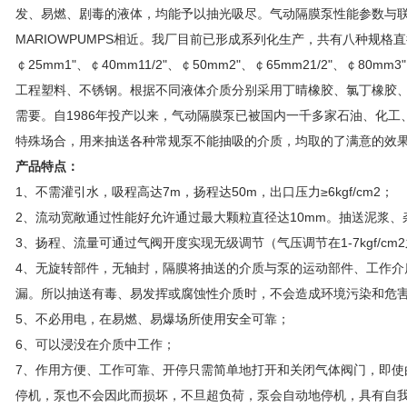
发、易燃、剧毒的液体，均能予以抽光吸尽。气动隔膜泵性能参数与联邦德
MARIOWPUMPS相近。我厂目前已形成系列化生产，共有八种规格直径：￠
￠25mm1"、￠40mm11/2"、￠50mm2"、￠65mm21/2"、￠80
工程塑料、不锈钢。根据不同液体介质分别采用丁晴橡胶、氯丁橡胶
需要。自1986年投产以来，气动隔膜泵已被国内一千多家石油、化
特殊场合，用来抽送各种常规泵不能抽吸的介质，均取的了满意的效
产品特点：
1、不需灌引水，吸程高达7m，扬程达50m，出口压力≥6kgf/cm2；
2、流动宽敞通过性能好允许通过最大颗粒直径达10mm。抽送泥浆、
3、扬程、流量可通过气阀开度实现无级调节（气压调节在1-7kgf/cm
4、无旋转部件，无轴封，隔膜将抽送的介质与泵的运动部件、工作介
漏。所以抽送有毒、易发挥或腐蚀性介质时，不会造成环境污染和危
5、不必用电，在易燃、易爆场所使用安全可靠；
6、可以浸没在介质中工作；
7、作用方便、工作可靠、开停只需简单地打开和关闭气体阀门，即使
停机，泵也不会因此而损坏，不旦超负荷，泵会自动地停机，具有自