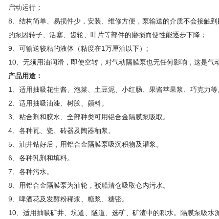
启动运行；
8、结构简单、易损件少，安装、维修方便，泵输送的介质不会接触到
的泵因转子、活塞、齿轮、叶片等部件的磨损而使性能逐步下降；
9、可输送较粘的液体（粘度在1万厘泊以下）;
10、无须用油润滑，即使空转，对气动隔膜泵也无任何影响，这是气
产品用途：
1、适用抽吸花生酱、泡菜、土豆泥、小红肠、果酱苹果浆、巧克力等
2、适用抽吸油漆、树胶、颜料。
3、粘合剂和胶水、全部种类可用铝合金隔膜泵吸取。
4、各种瓦、瓷、砖器及陶器釉浆。
5、油井钻好后，用铝合金隔膜泵吸沉积物及灌浆。
6、各种乳剂和填料。
7、各种污水。
8、用铝合金隔膜泵为油轮，驳船清仓吸取仓内污水。
9、啤酒花及发酵粉稀浆、糖浆、糖密。
10、适用抽吸矿井、坑道、隧道、选矿、矿渣中的积水。隔膜泵吸水