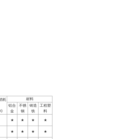
材料
消耗
铝合
不锈
铸造
工程塑
n)
金
钢
铁
料
★
★
★
★
★
★
★
★