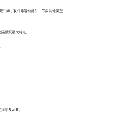
配气阀，联杆等运动部件，不象其他类型
动隔膜泵最大特点。
。
泥灌浆及灰浆。