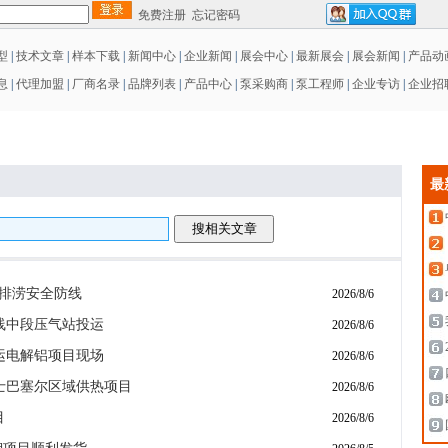
免费注册
忘记密码
型
|
技术文章
|
样本下载
|
新闻中心
|
企业新闻
|
展会中心
|
最新展会
|
展会新闻
|
产品动
息
|
代理加盟
|
厂商名录
|
品牌列表
|
产品中心
|
泵采购商
|
泵工程师
|
企业专访
|
企业招
最
江排涝安全防线
2026/8/6
线中段压气站投运
2026/8/6
运电解铝项目现场
2026/8/6
士巴塞尔区域供热项目
2026/8/6
目
2026/8/6