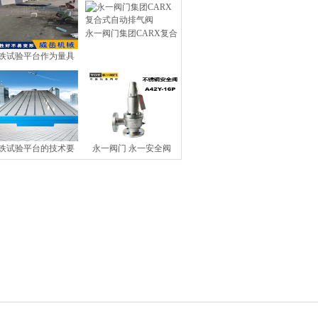
永一阀门集团CARX复合
铁试验平台作为量具
铁试验平台的技术要
永一阀门 永一安全阀