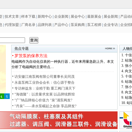
型
|
技术文章
|
样本下载
|
新闻中心
|
企业新闻
|
展会中心
|
最新展会
|
展会新闻
|
产品动
息
|
代理加盟
|
厂商名录
|
品牌列表
|
产品中心
|
泵采购商
|
泵工程师
|
企业专访
|
企业招
焦点专题
人物
1. 
罗茨泵的保养方法
2. 
电磁阀作为自动化仪表的一种执行器，近年来用量急剧上升。本文
3. 
分析了电磁阀的主要特点....
4. 
5. 
访安徽江南泵阀有限公司董事长吴同茂
6. 
永嘉泵阀工业协会会长：信心源于整合
7. 
专访林益东：业精于勤 重工阀门满天下
8. 
“海德隆”：以质量求发展 以品牌续辉煌
9. 
“广”纳品牌核心价值力 “泉”涌泵阀发?
10.
“丹泉”——承水泵崛起之命脉 享品牌发?