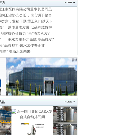
专访
徽江南泵阀有限公司董事长吴同茂
泵阀工业协会会长：信心源于整合
林益东：业精于勤 重工阀门满天下
隆”：以质量求发展 以品牌续辉煌
纳品牌核心价值力 “泉”涌泵阀发?
”——承水泵崛起之命脉 享品牌发?
泉”品牌魅力 铸水泵传奇企业
邦浦” 漩动水泵未来
产品