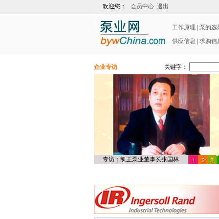
欢迎您：
会员中心
退出
工作原理
|
泵的选
供应信息
|
求购信
企业专访
关键字：
专访：凯王泵业董事长张国林