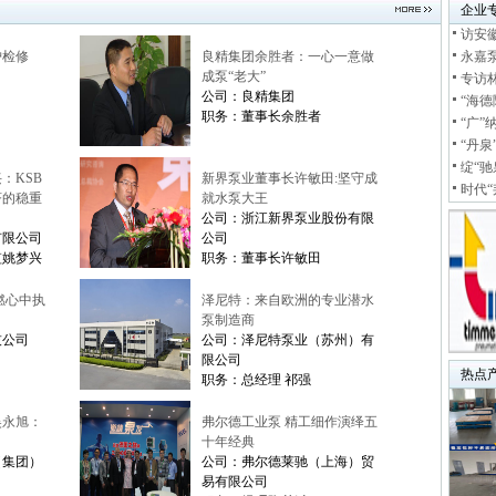
企业
访安
护检修
良精集团余胜者：一心一意做
永嘉
成泵“老大”
专访
公司：良精集团
“海德
职务：董事长余胜者
“广”
“丹泉
绽“驰
：KSB
新界泵业董事长许敏田:坚守成
时代“
济的稳重
就水泵大王
公司：浙江新界泵业股份有限
有限公司
公司
监姚梦兴
职务：董事长许敏田
燃心中执
泽尼特：来自欧洲的专业潜水
泵制造商
技公司
公司：泽尼特泵业（苏州）有
限公司
热点
职务：总经理 祁强
吴永旭：
弗尔德工业泵 精工细作演绎五
十年经典
（集团）
公司：弗尔德莱驰（上海）贸
易有限公司