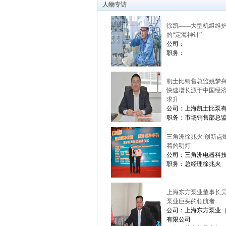
人物专访
徐凯——大型机组维
的“定海神针”
公司：
职务：
凯士比销售总监姚梦兴
快速增长源于中国经
求升
公司：上海凯士比泵
职务：市场销售部总
三角洲徐兆火 创新点
着的明灯
公司：三角洲电器科
职务：总经理徐兆火
上海东方泵业董事长
泵业巨头的领航者
公司：上海东方泵业
有限公司