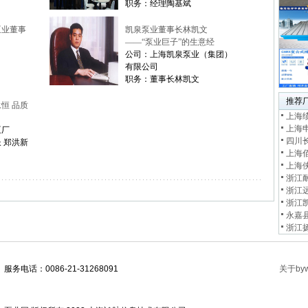
职务：经理陶基斌
泵业董事
凯泉泵业董事长林凯文
——“泵业巨子”的生意经
公司：上海凯泉泵业（集团）
有限公司
职务：董事长林凯文
推荐
恒 品质
上海
上海
泵厂
四川
 郑洪新
上海
上海
浙江
浙江
浙江
永嘉
浙江
服务电话：0086-21-31268091
关于byw