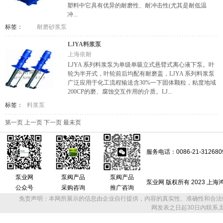
塑料中它具有优异的耐磨性、耐冲击性(尤其是耐低温
冲...
标签：
耐磨砂浆泵
LJYA料浆泵
上海依耐
LJYA 系列料浆泵为单级单吸立式悬臂式离心液下泵。叶
轮为半开式，叶轮前后均配有耐磨盖，LJYA 系列料浆泵
广泛应用于化工流程输送含30%一下固体颗粒，粘度地域
200CP的磨、腐蚀交互作用的介质。LJ...
标签：
料浆泵
第一页
上一页
下一页
最未页
服务电话：0086-21-312680
泵业网
泵阀产品
泵阀产品
泵业网 版权所有 2023 上
公众号
采购咨询
推广咨询
免责声明：本网所展示的信息由企业自行提供，内容的真实性、准确性和合法
网发表之日起30日内联系