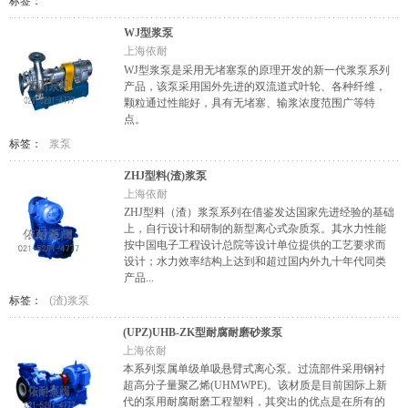
标签：
WJ型浆泵
上海依耐
WJ型浆泵是采用无堵塞泵的原理开发的新一代浆泵系列
产品，该泵采用国外先进的双流道式叶轮、各种纤维，
颗粒通过性能好，具有无堵塞、输浆浓度范围广等特
点。
标签：
浆泵
ZHJ型料(渣)浆泵
上海依耐
ZHJ型料（渣）浆泵系列在借鉴发达国家先进经验的基础
上，自行设计和研制的新型离心式杂质泵。其水力性能
按中国电子工程设计总院等设计单位提供的工艺要求而
设计；水力效率结构上达到和超过国内外九十年代同类
产品...
标签：
(渣)浆泵
(UPZ)UHB-ZK型耐腐耐磨砂浆泵
上海依耐
本系列泵属单级单吸悬臂式离心泵。过流部件采用钢衬
超高分子量聚乙烯(UHMWPE)。该材质是目前国际上新
代的泵用耐腐耐磨工程塑料，其突出的优点是在所有的