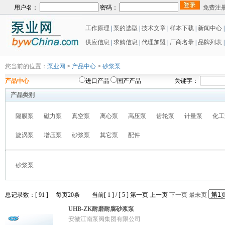
用户名：
密码：
免费注
工作原理
|
泵的选型
|
技术文章
|
样本下载
|
新闻中心
供应信息
|
求购信息
|
代理加盟
|
厂商名录
|
品牌列表
|
您当前的位置：
泵业网
>
产品中心
>
砂浆泵
产品中心
进口产品
国产产品
关键字：
产品类别
隔膜泵
磁力泵
真空泵
离心泵
高压泵
齿轮泵
计量泵
化工
旋涡泵
增压泵
砂浆泵
其它泵
配件
砂浆泵
总记录数：[ 91 ] 每页20条 当前[ 1 ] / [ 5 ]
第一页
上一页
下一页
最未页
UHB-ZK耐磨耐腐砂浆泵
安徽江南泵阀集团有限公司