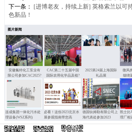
下一条：
[进博老友，持续上新] 英格索兰以可
色新品！
图片新闻
安徽氟特化工泵业有
CAC第二十五届中国
2025第24届上海国际
微风
限公司参加CAC2025?
国际农用化学品及植?
礼品展
烟绕
连成集团一体化污水处
必看！这份2023北京水
德国钛姆勒有限公司上
凯士比
理设备(WSZ系列)
展参观指南带您高
海代表处参加2023
理厂相