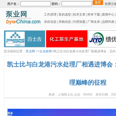
用户名：
密码：
免费注
工作原理
|
泵的选型
|
技术文章
|
样本下载
|
新闻中心
供应信息
|
求购信息
|
代理加盟
|
厂商名录
|
品牌列表
|
您当前的位置：
泵业网
>>
企业新闻
>凯士比与白龙港污水处理厂相遇进博会：迈
凯士比与白龙港污水处理厂相遇进博会
理巅峰的征程
来源：上海凯士比 点击：85454 发布日期：2023/